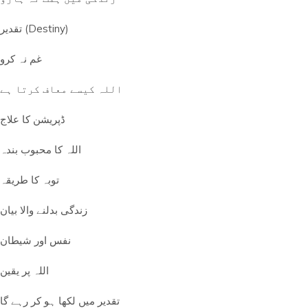
تقدیر (Destiny)
غم نہ کرو
اللہ کیسے معاف کرتا ہے
ڈپریشن کا علاج
اللہ کا محبوب بندہ
توبہ کا طریقہ
زندگی بدلنے والا بیان
نفس اور شیطان
اللہ پر یقین
تقدیر میں لکھا ہو کر رہے گا