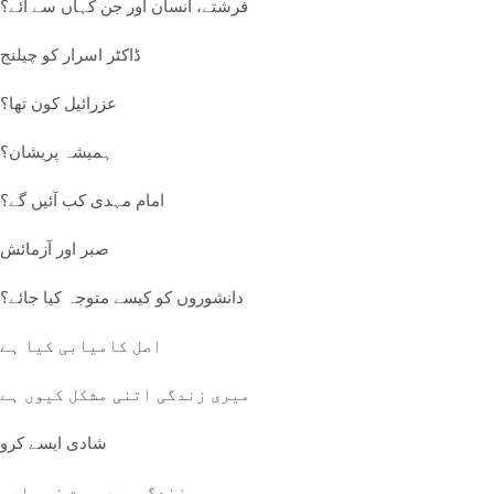
فرشتے، انسان اور جن کہاں سے آئے؟
ڈاکٹر اسرار کو چیلنج
عزرائیل کون تھا؟
ہمیشہ پریشان؟
امام مہدی کب آئیں گے؟
صبر اور آزمائش
دانشوروں کو کیسے متوجہ کیا جائے؟
اصل کامیابی کیا ہے
میری زندگی اتنی مشکل کیوں ہے
شادی ایسے کرو
زندگی میں ہمت نہ ہارو