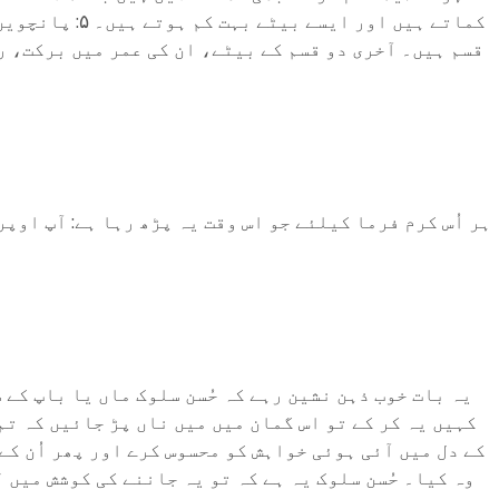
کماتے ہیں او
قسم ہیں۔ آخری دو قسم کے بیٹے، ان کی عمر میں برکت، ر
ہر اُس کرم فرما کیلئے جو اس وقت یہ پڑھ رہا ہے: آپ اوپ
یہ بات خوب ذہن نشین رہے کہ حُسن سلوک ماں یا باپ کے 
کہیں یہ کر کے تو اس گمان میں میں ناں پڑ جائیں کہ تم 
کے دل میں آئی ہوئی خواہش کو محسوس کرے اور پھر اُن کے
وہ کیا۔ حُسن سلوک یہ ہے کہ تو یہ جاننے کی کوشش میں 