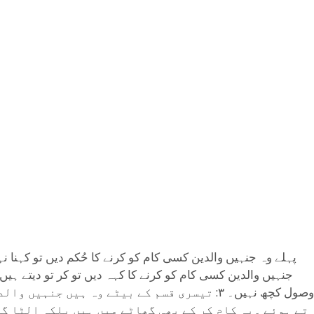
جنہیں والدین کسی کام کو کرنے کا کہہ دیں تو کر تو دیتے ہی
وصول کچھ نہیں۔ ۳: تیسری قسم کے بیٹے وہ ہی