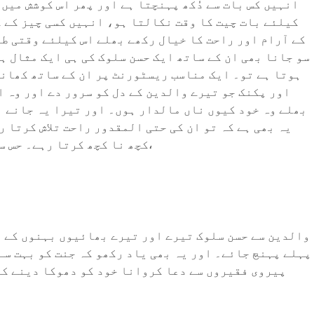
انہیں کس بات سے دُکھ پہنچتا ہے اور پھر اس کوشش میں 
کیلئے بات چیت کا وقت نکالتا ہو، انہیں کسی چیز کے کھ
کے آرام اور راحت کا خیال رکھے بھلے اس کیلئے وقتی طو
سو جانا بھی ان کے ساتھ ایک حسن سلوک کی ہی ایک مثال ہ
ہوتا ہے تو۔ ایک مناسب ریسٹورنٹ پر ان کے ساتھ کھانا
اور پکنک جو تیرے والدین کے دل کو سرور دے اور وہ ا
بھلے وہ خود کیوں ناں مالدار ہوں۔ اور تیرا یہ جانے ب
یہ بھی ہے کہ تو ان کی حتی المقدور راحت تلاش کرتا ر
کچھ نا کچھ کرتا رہے۔ حس سلوک یہ بھی ہے کہ تو ان کے لبوں پر کسی طرح ہنسی لاتا رہے بھلے تو اپنے نظروں میں کیوں ناں مسخرہ ہی لگ رہا ہو،
والدین سے حسن سلوک تیرے اور تیرے بھائیوں بہنوں کے در
پہلے پہنچ جائے۔ اور یہ بھی یاد رکھو کہ جنت کو بہت سے
پیروی فقیروں سے دعا کروانا خود کو دھوکا دینے کے