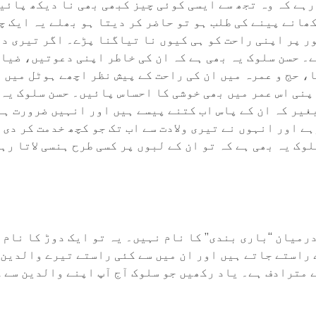
رہے کہ وہ تجھ سے ایسی کوئی چیز کبھی بھی نا دیکھ پائیں
انے پینے کی طلب ہو تو حاضر کر دیتا ہو بھلے یہ ایک چائ
ر پر اپنی راحت کو ہی کیوں نا تیاگنا پڑے۔ اگر تیری د
ے۔ حسن سلوک یہ بھی ہے کہ ان کی خاطر اپنی دعوتیں، ضیاف
، حج و عمرہ میں ان کی راحت کے پیش نظر اچھے ہوٹل میں 
پنی اس عمر میں بھی خوشی کا احساس پائیں۔ حسن سلوک یہ 
غیر کہ ان کے پاس اب کتنے پیسے ہیں اور انہیں ضرورت ہے
ہے اور انہوں نے تیری ولادت سے اب تک جو کچھ خدمت کر دی
میان “باری بندی” کا نام نہیں۔ یہ تو ایک دوڑ کا نام ہ
 راستے جاتے ہیں اور ان میں سے کئی راستے تیرے والدین 
 مترادف ہے۔ یاد رکھیں جو سلوک آج آپ اپنے والدین سے 