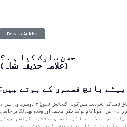
Back to Articles
حسن سلوک کیا ہے ؟
(علامہ حذیفہ شاہ)
:بیٹے پانچ قسموں کے ہوتے ہیں
۱: پہلے وہ جنہیں والدین کسی کام کو کرنے کا حُکم دیں تو کہنا نہیں مانتے، یہ عاق ہیں۔ (سمجھانے کے لیے کہا گیا ہے ورنہ مروجہ عاق نامے کی شریعت میں کوئی گنجائش نہیں) ۲: دوسرے وہ ہیں
رہتے ہیں۔ گویا کام تو کیا مگر، محنت اور وقت بھی لگا پر حاصل
گر بڑبڑاتے ہوئے، سُنا سُنا کر، احسان جتلا کر، بکواس بازی کر
 ہیں۔ ۴: چوتھی قسم کے وہ بیٹے ہیں جنہیں والدین کوئی کام بتا دیں تو خوش دلی سے کرتے ہیں، یہ اجر