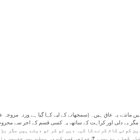
ں مگر بے دلی اور کراہت کے ساتھ، یہ کسی قسم کے اجر سے محروم 
ں جنہیں والدین کوئی کام کرنے کا کہہ دیں تو کر تو دیتے ہیں م
تے ہوئے ۔یہ کام کر کے بھی گھاٹے میں ہیں بلکہ الٹا گناہ کما رہے