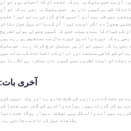
۔ اُن سے حسن سلوک یہ ہے کہ تجھے ان کا احساس ہو، تو ان
ے کا کپ ہی کیوں ناں ہو۔ حسن سلوک یہ بھی ہے کہ تو اُن
وستوں میں شب بیداری انہیں شاق گزرتی ہے تو تیرا جلدی
تیں چھوڑ دے اگر اس سے تیرا اُن کے ساتھ میل جول متاثر
ان کے قیام کا بندوبست، حتیٰ کہ کہیں چھوٹی موٹی تفریح
بھی ہے کہ تیرے والدین تیرے مال سے مستفیض ہو رہے ہوں
 بھی یا کہ نہیں تو ان پر مسلسل خرچ کرتا رہے۔ حس سلوک
 ہے اس کو کافی سمجھے اور اب ان کے احسانات کے بدلے میں
:آخری بات
ے جو جنت کے دروازوں کی طرف جاری ہے اور پتہ نہیں کون
سے ہو کر گزرتے ہیں۔ بوڑھے والدین کو گھر میں چھوڑ کر
کررہے ہیں آنے والے کل یہی نوشتہ دیوار ہوگا جسے دنیا
مکافات عمل کے نام سے جانتی ہے۔