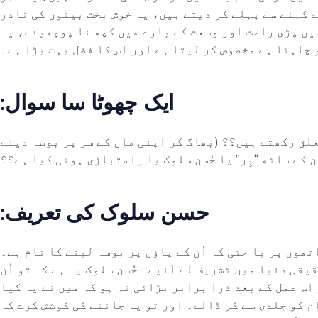
ضرورتوں کے کام اُن کے کہنے سے پہلے کر دیتے ہیں، یہ خوش بخت بیٹوں کی نادر
میں پڑی راحت اور وسعت کے بارے میں کچھ نا پوچھیئے، یہ
 چاہتا ہے مخصوص کر لیتا ہے اور اس کا فضل بہت بڑا ہے۔
:ایک چھوٹا سا سوال
علق رکھتے ہیں؟؟ (بھاگ کر اپنی ماں کے سر پر بوسہ دینے
 کے ساتھ “بِر” یا حُسن سلوک یا راستبازی ہوتی کیا ہے؟؟
:حسن سلوک کی تعریف
تھوں پر یا حتی کہ اُن کے پاؤں پر بوسہ لینے کا نام ہے۔
یقی دنیا میں تشریف لے آئیے۔ حُسن سلوک یہ ہے کہ تو اُن
 اس عمل کے بعد ذرا برابر بڑائی نہ ہو کہ میں نے یہ کیا
ام کو جلدی سے کر ڈالے۔ اور تو یہ جاننے کی کوشش کرے کہ