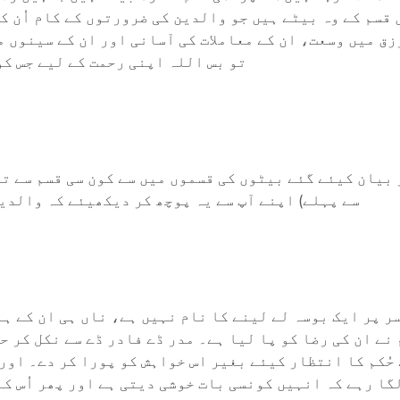
ر ایسے بیٹے بہت کم ہوتے ہیں۔ ۵: پانچویں قسم کے وہ بیٹے ہیں جو والدین کی 
زق میں وسعت، ان کے معاملات کی آسانی اور ان کے سینوں 
تو بس اللہ اپنی رحمت کے لیے جس کو
ر بیان کیئے گئے بیٹوں کی قسموں میں سے کون سی قسم سے ت
سے پہلے) اپنے آپ سے یہ پوچھ کر دیکھیئے کہ والدین
سر پر ایک بوسہ لے لینے کا نام نہیں ہے، ناں ہی ان کے ہا
نے ان کی رضا کو پا لیا ہے۔ مدر ڈے فادر ڈے سے نکل کر حق
 حُکم کا انتظار کیئے بغیر اس خواہش کو پورا کر دے۔ اور
لگا رہے کہ انہیں کونسی بات خوشی دیتی ہے اور پھر اُس ک